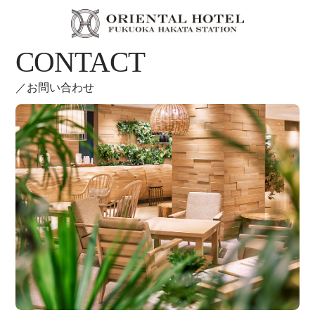
LANGUAGE
CONTACT
RESERVATION
お問い合わせ
空室検索
HOME
コンセプト
ご宿泊
飛行機
ご宿泊
客室のご案内
宴会場
レストランのご案内
観光情報のご案内