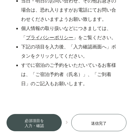
当日・明日のお問い合わせ、その他お急ぎの
宿泊約款
い
ウ
ン
場合は、恐れ入りますがお電話にてお問い合
ウ
ィ
ド
特定商取引法に基づく表記
わせくださいますようお願い致します。
ィ
ン
ウ
個人情報の取り扱いなどにつきましては、
オンラインショップ
ン
ド
で
「
プライバシーポリシー
」をご覧ください。
ド
ウ
開
下記の項目を入力後、「入力確認画面へ」ボ
ウ
で
き
タンをクリックしてください。
で
開
ま
すでに宿泊のご予約をいただいているお客様
開
き
す
は、「ご宿泊予約者（氏名）」、「ご到着
き
ま
）
日」のご記入もお願いします。
ま
す
す
）
）
必須項目を
送信完了
入力・確認