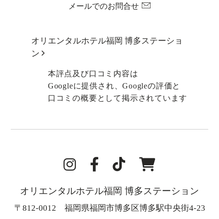
メールでのお問合せ
オリエンタルホテル福岡 博多ステーショ
ン
本評点及び口コミ内容は
Googleに提供され、Googleの評価と
口コミの概要として掲示されています
i
F
t
オ
n
a
i
ン
オリエンタルホテル福岡 博多ステーション
s
c
k
ラ
〒812-0012 福岡県福岡市博多区博多駅中央街4-23