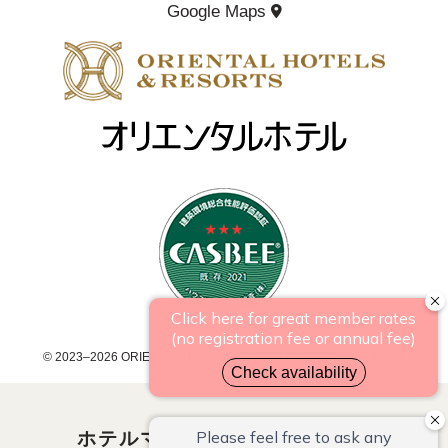
Google Maps
（
t
e
t
イ
新
（
a
b
o
ン
し
新
い
g
o
k
シ
し
ウ
い
（
ィ
r
o
（
ョ
ウ
新
ン
ィ
し
a
k
新
ッ
ド
ン
い
ウ
m
（
し
プ
ド
ウ
で
ウ
ィ
開
（
新
い
（
で
ン
き
開
ド
ま
新
し
ウ
新
き
ウ
す
ま
し
い
ィ
し
で
© 2023–2026 ORIENTAL HOTEL FUKUOKA HAKATA STATION.Ltd.
）
す
開
い
ウ
ン
い
）
き
ま
ホテルマネージメントジャパン
ウ
ィ
ド
ウ