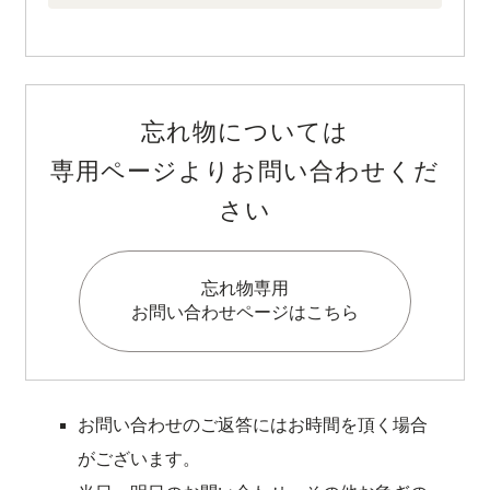
ホテル概要
i
F
t
n
a
i
忘れ物については
ご宿泊プラン
s
c
k
専用ページよりお問い合わせくだ
t
e
t
さい
a
b
o
スマートチェックイン
g
o
k
忘れ物専用
r
o
（
お問い合わせページはこちら
お問い合わせ
a
k
新
m
（
し
プライバシーポリシー
（
新
い
お問い合わせのご返答にはお時間を頂く場合
新
し
ウ
サイト利用規約・ソーシャルメディアポリシー
がございます。
し
い
ィ